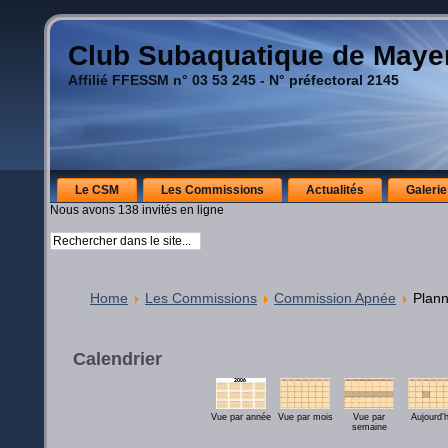
Club Subaquatique de May
Affilié FFESSM n° 03 53 245 - N° préfectoral 2145
Le CSM
Les Commissions
Actualités
Galerie
Nous avons 138 invités en ligne
Home
Les Commissions
Commission Apnée
Plann
Calendrier
Vue par année
Vue par mois
Vue par
Aujourd'h
semaine