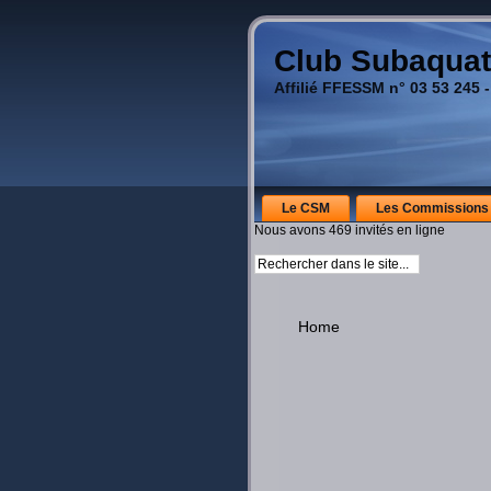
Club Subaquat
Affilié FFESSM n° 03 53 245 -
Le CSM
Les Commissions
Nous avons 469 invités en ligne
Home