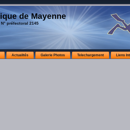
ique de Mayenne
 N° préfectoral 2145
Actualités
Galerie Photos
Telechargement
Liens In