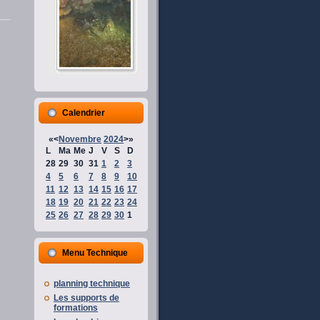
Calendrier
«
<
Novembre
2024
>
»
L
Ma
Me
J
V
S
D
28
29
30
31
1
2
3
4
5
6
7
8
9
10
11
12
13
14
15
16
17
18
19
20
21
22
23
24
25
26
27
28
29
30
1
Menu Technique
planning technique
Les supports de
formations