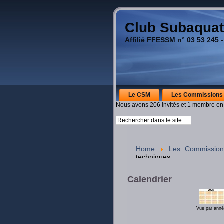
Club Subaquat
Affilié FFESSM n° 03 53 245 -
Le CSM
Les Commissions
Nous avons 206 invités et 1 membre en
Home
Les Commission
techniques
Calendrier
Vue par ann