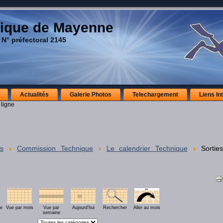
ique de Mayenne
 N° préfectoral 2145
Actualités
Galerie Photos
Telechargement
Liens In
 ligne
s
Commission Technique
Le calendrier Technique
Sorties
ée
Vue par mois
Vue par
Aujourd'hui
Rechercher
Aller au mois
semaine