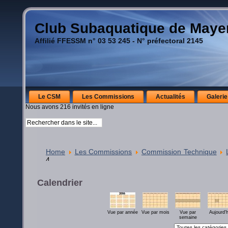
Club Subaquatique de May
Affilié FFESSM n° 03 53 245 - N° préfectoral 2145
Le CSM
Les Commissions
Actualités
Galerie
Nous avons 216 invités en ligne
Home
Les Commissions
Commission Technique
4
Calendrier
Vue par année
Vue par mois
Vue par
Aujourd'h
semaine