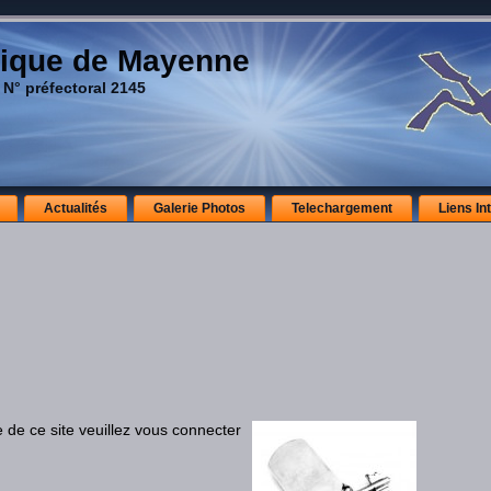
ique de Mayenne
 N° préfectoral 2145
Actualités
Galerie Photos
Telechargement
Liens In
e de ce site veuillez vous connecter