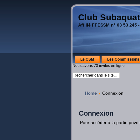
Club Subaquat
Affilié FFESSM n° 03 53 245 -
Le CSM
Les Commissions
Nous avons 73 invités en ligne
Home
Connexion
Connexion
Pour accéder à la partie privé